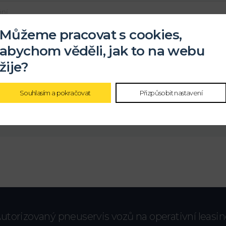
Můžeme pracovat s cookies,
abychom věděli, jak to na webu
žije?
ochrany
osobních údajů
Souhlasím a pokračovat
Přizpůsobit nastavení
utorizovaný pneuservis vozů na operativní leasi