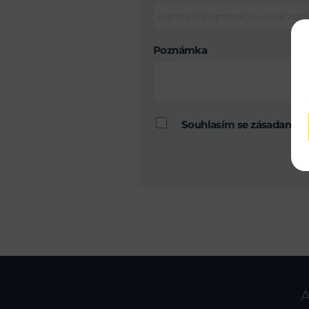
Poznámka
Souhlasím se zásadami 
A