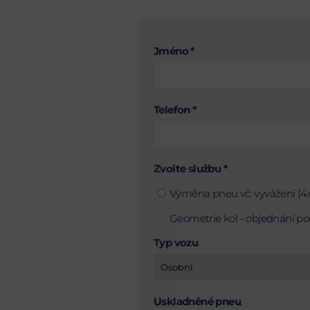
Jméno *
Telefon *
Zvolte službu *
Výměna pneu vč. vyvážení (4x
Geometrie kol - objednání po
Typ vozu
Uskladněné pneu