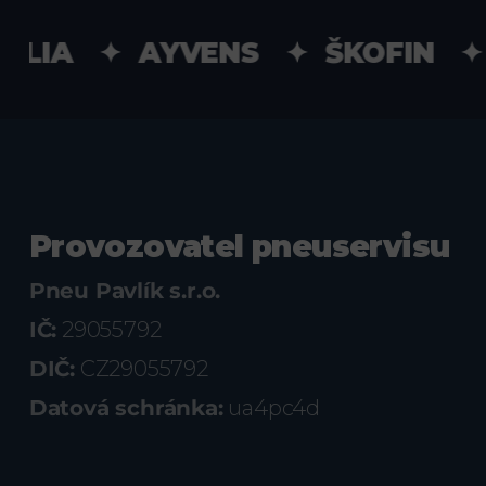
LIA ✦ AYVENS ✦ ŠKOFIN ✦ U
Provozovatel pneuservisu
Pneu Pavlík s.r.o.
IČ:
29055792
DIČ:
CZ29055792
Datová schránka:
ua4pc4d