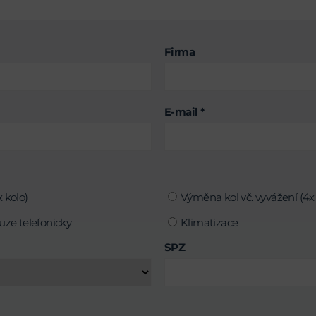
Firma
E-mail *
 kolo)
Výměna kol vč. vyvážení (4x 
uze telefonicky
Klimatizace
SPZ