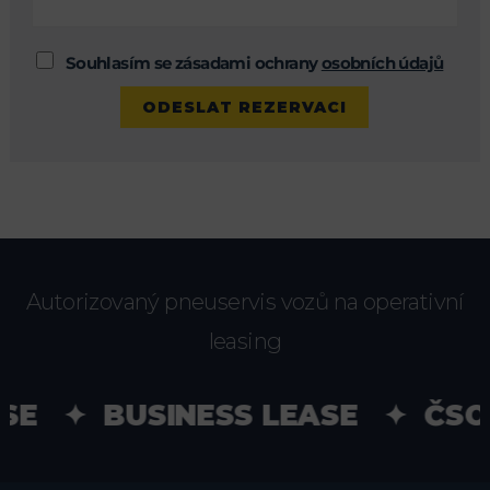
Souhlasím se zásadami ochrany
osobních údajů
Autorizovaný pneuservis vozů na operativní
leasing
SE ✦ BUSINESS LEASE ✦ ČSO