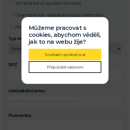
Výměna kol vč. vyvážení (4x kolo)
Geometrie kol - objednání pouze telefonicky
Klimatizace
Můžeme pracovat s
cookies, abychom věděli,
Typ vozu
jak to na webu žije?
Souhlasím a pokračovat
SPZ
Přizpůsobit nastavení
Uskladněné pneu
Poznámka