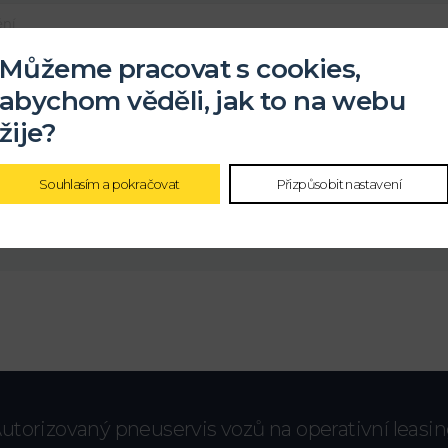
Můžeme pracovat s cookies,
abychom věděli, jak to na webu
žije?
ochrany
osobních údajů
Souhlasím a pokračovat
Přizpůsobit nastavení
utorizovaný pneuservis vozů na operativní leasi