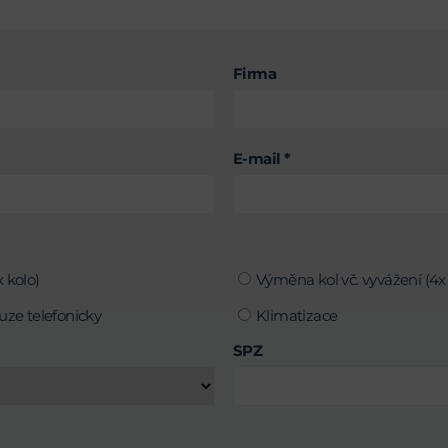
Firma
E-mail *
 kolo)
Výměna kol vč. vyvážení (4x 
uze telefonicky
Klimatizace
SPZ