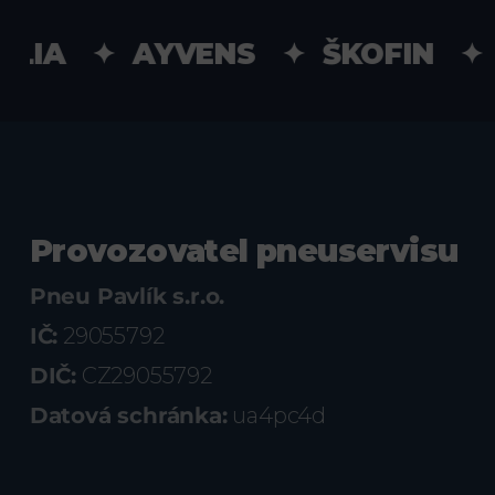
IA ✦ AYVENS ✦ ŠKOFIN ✦ UN
Provozovatel pneuservisu
Pneu Pavlík s.r.o.
IČ:
29055792
DIČ:
CZ29055792
Datová schránka:
ua4pc4d