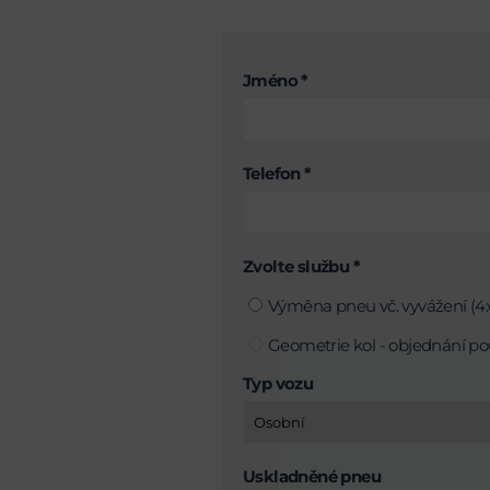
Jméno *
Telefon *
Zvolte službu *
Výměna pneu vč. vyvážení (4x
Geometrie kol - objednání po
Typ vozu
Uskladněné pneu