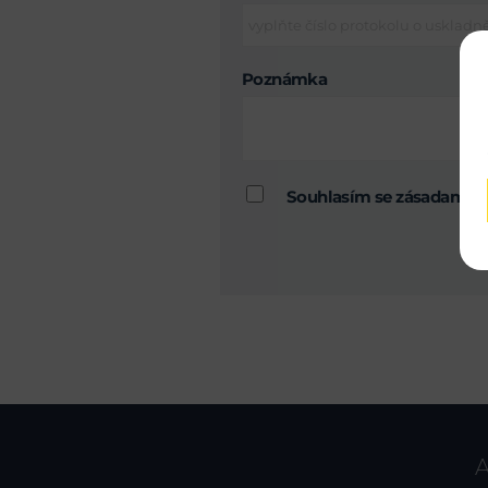
Poznámka
Souhlasím se zásadami 
A