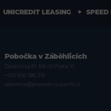
ICREDIT LEASING ✦ SPEED L
Pobočka v Záběhlicích
Záběhlická 81, 106 00 Praha 10
+420 606 386 319
zabehlice@pneuservis-pavlik.cz