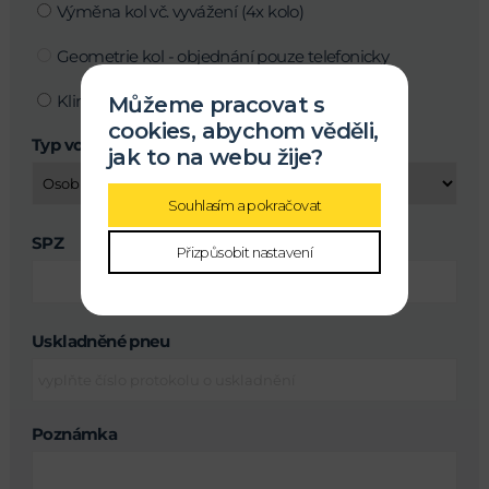
Výměna kol vč. vyvážení (4x kolo)
Geometrie kol - objednání pouze telefonicky
Klimatizace
Můžeme pracovat s
cookies, abychom věděli,
Typ vozu
jak to na webu žije?
Souhlasím a pokračovat
SPZ
Přizpůsobit nastavení
Uskladněné pneu
Poznámka