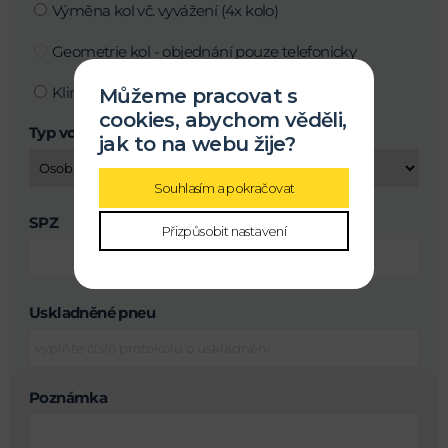
Výměna kol vč. vyvážení (4x kolo)
Geometrie kol - objednání pouze telefonicky
Klimatizace
Můžeme pracovat s
cookies, abychom věděli,
Typ vozu
jak to na webu žije?
Souhlasím a pokračovat
SPZ
Přizpůsobit nastavení
Uskladněné pneu
Poznámka