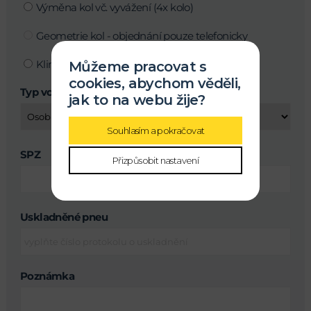
Výměna kol vč. vyvážení (4x kolo)
Geometrie kol - objednání pouze telefonicky
Klimatizace
Můžeme pracovat s
cookies, abychom věděli,
Typ vozu
jak to na webu žije?
Souhlasím a pokračovat
SPZ
Přizpůsobit nastavení
Uskladněné pneu
Poznámka