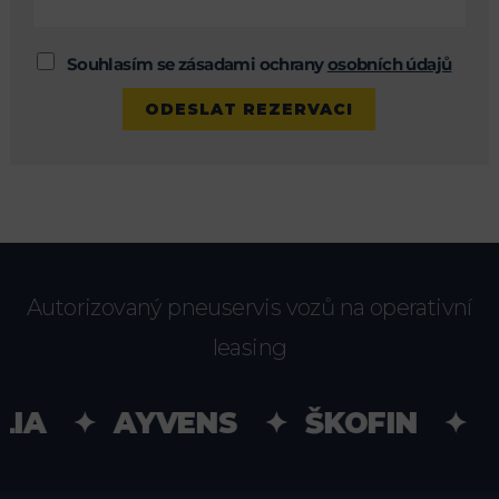
Souhlasím se zásadami ochrany
osobních údajů
Autorizovaný pneuservis vozů na operativní
leasing
IA ✦ AYVENS ✦ ŠKOFIN ✦ UN