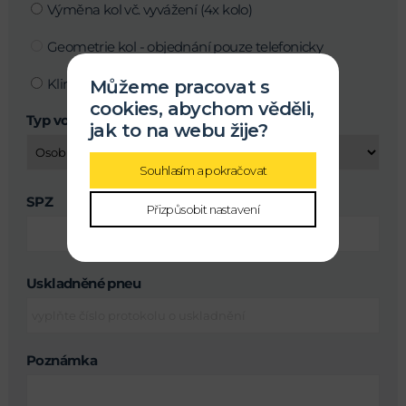
Výměna kol vč. vyvážení (4x kolo)
Geometrie kol - objednání pouze telefonicky
Klimatizace
Můžeme pracovat s
cookies, abychom věděli,
Typ vozu
jak to na webu žije?
Souhlasím a pokračovat
SPZ
Přizpůsobit nastavení
Uskladněné pneu
Poznámka