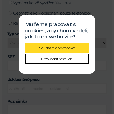
Výměna kol vč. vyvážení (4x kolo)
Geometrie kol - objednání pouze telefonicky
Klimatizace
Můžeme pracovat s
cookies, abychom věděli,
Typ vozu
jak to na webu žije?
Souhlasím a pokračovat
SPZ
Přizpůsobit nastavení
Uskladněné pneu
Poznámka