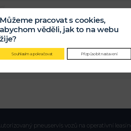
Můžeme pracovat s cookies,
abychom věděli, jak to na webu
žije?
ochrany
osobních údajů
Souhlasím a pokračovat
Přizpůsobit nastavení
utorizovaný pneuservis vozů na operativní leasi