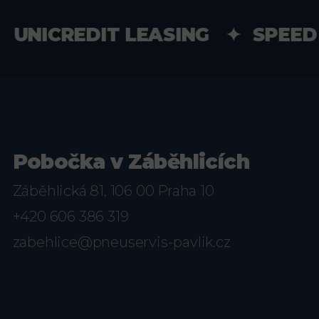
NICREDIT LEASING ✦ SPEED 
Pobočka v Záběhlicích
Záběhlická 81, 106 00 Praha 10
+420 606 386 319
zabehlice@pneuservis-pavlik.cz