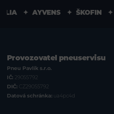
LIA ✦ AYVENS ✦ ŠKOFIN ✦ U
Provozovatel pneuservisu
Pneu Pavlík s.r.o.
IČ:
29055792
DIČ:
CZ29055792
Datová schránka:
ua4pc4d