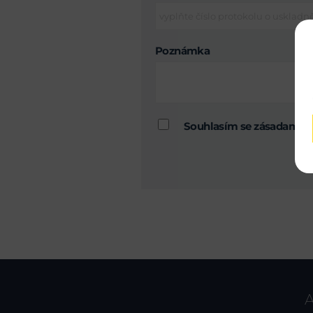
Poznámka
Souhlasím se zásadami 
A