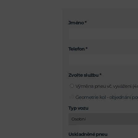
Jméno *
Telefon *
Zvolte službu *
Výměna pneu vč. vyvážení (4x
Geometrie kol - objednání po
Typ vozu
Uskladněné pneu