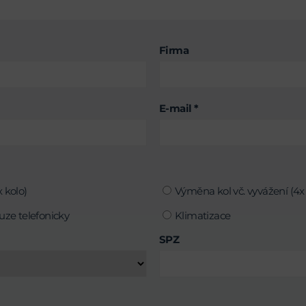
Firma
E-mail *
 kolo)
Výměna kol vč. vyvážení (4x 
uze telefonicky
Klimatizace
SPZ