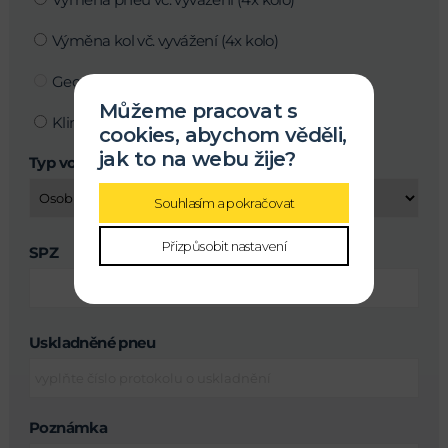
Výměna kol vč. vyvážení (4x kolo)
Geometrie kol - objednání pouze telefonicky
Můžeme pracovat s
Klimatizace
cookies, abychom věděli,
jak to na webu žije?
Typ vozu
Souhlasím a pokračovat
Přizpůsobit nastavení
SPZ
Uskladněné pneu
Poznámka