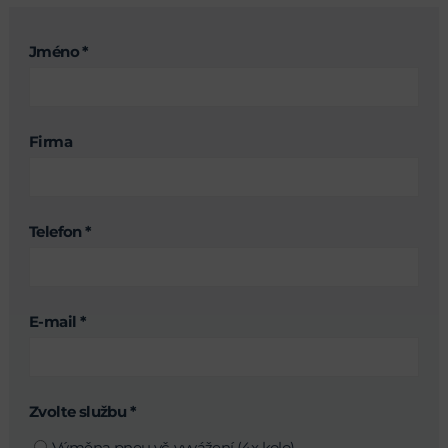
Jméno *
Firma
Telefon *
E-mail *
Zvolte službu *
Výměna pneu vč. vyvážení (4x kolo)