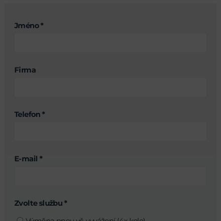
Jméno *
Firma
Telefon *
E-mail *
Zvolte službu *
Výměna pneu vč. vyvážení (4x kolo)