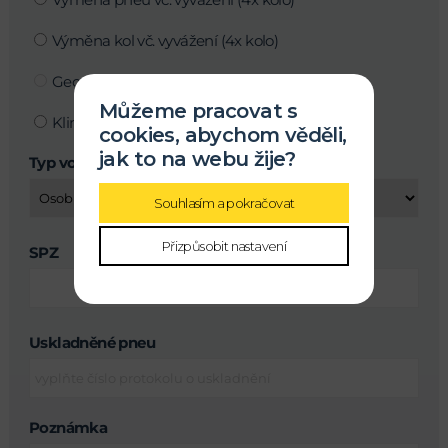
Výměna kol vč. vyvážení (4x kolo)
Geometrie kol - objednání pouze telefonicky
Můžeme pracovat s
Klimatizace
cookies, abychom věděli,
jak to na webu žije?
Typ vozu
Souhlasím a pokračovat
Přizpůsobit nastavení
SPZ
Uskladněné pneu
Poznámka