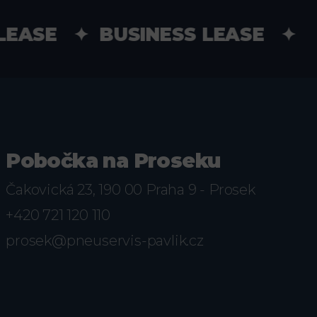
EASE ✦ BUSINESS LEASE ✦ Č
Pobočka na Proseku
Čakovická 23, 190 00 Praha 9 - Prosek
+420 721 120 110
prosek@pneuservis-pavlik.cz