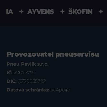
IA ✦ AYVENS ✦ ŠKOFIN ✦ UN
Provozovatel pneuservisu
Pneu Pavlík s.r.o.
IČ:
29055792
DIČ:
CZ29055792
Datová schránka:
ua4pc4d