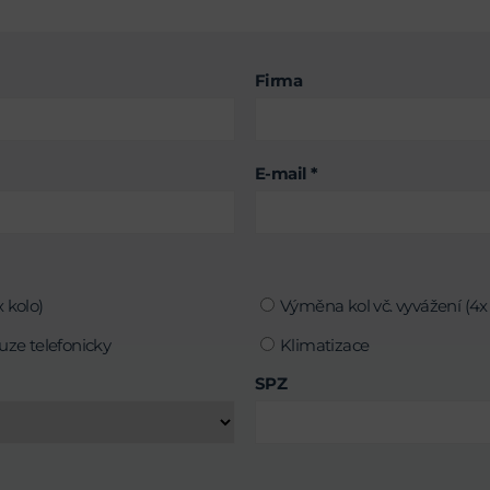
Firma
E-mail *
 kolo)
Výměna kol vč. vyvážení (4x 
uze telefonicky
Klimatizace
SPZ