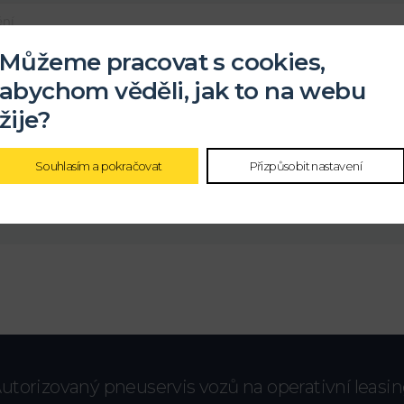
Můžeme pracovat s cookies,
abychom věděli, jak to na webu
žije?
ochrany
osobních údajů
Souhlasím a pokračovat
Přizpůsobit nastavení
utorizovaný pneuservis vozů na operativní leasi