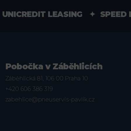
ICREDIT LEASING ✦ SPEED L
Pobočka v Záběhlicích
Záběhlická 81, 106 00 Praha 10
+420 606 386 319
zabehlice@pneuservis-pavlik.cz