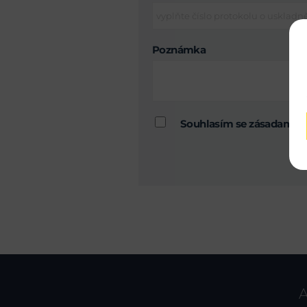
Poznámka
Souhlasím se zásadami 
A