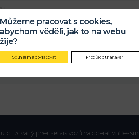
Můžeme pracovat s cookies,
abychom věděli, jak to na webu
žije?
ochrany
osobních údajů
Souhlasím a pokračovat
Přizpůsobit nastavení
utorizovaný pneuservis vozů na operativní leasi