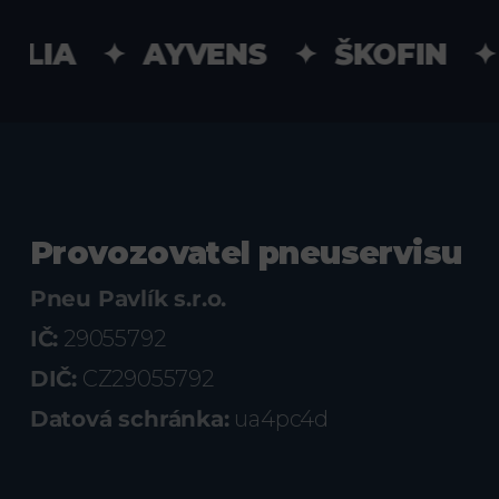
LIA ✦ AYVENS ✦ ŠKOFIN ✦ U
Provozovatel pneuservisu
Pneu Pavlík s.r.o.
IČ:
29055792
DIČ:
CZ29055792
Datová schránka:
ua4pc4d