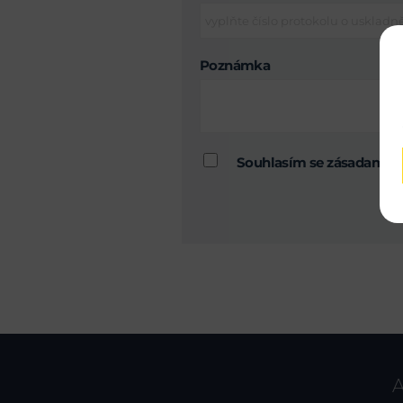
Poznámka
Souhlasím se zásadami 
A