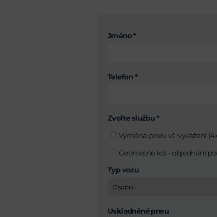
Jméno *
Telefon *
Zvolte službu *
Výměna pneu vč. vyvážení (4x
Geometrie kol - objednání po
Typ vozu
Uskladněné pneu