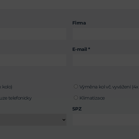
Firma
E-mail *
 kolo)
Výměna kol vč. vyvážení (4x 
uze telefonicky
Klimatizace
SPZ